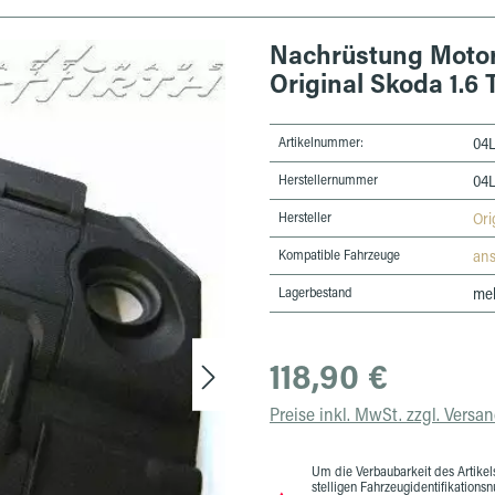
Nachrüstung Moto
Original Skoda 1.6
Artikelnummer:
04L
Herstellernummer
04L
Hersteller
Ori
Kompatible Fahrzeuge
an
Lagerbestand
meh
Regulärer Preis:
118,90 €
Preise inkl. MwSt. zzgl. Versa
Um die Verbaubarkeit des Artikels
stelligen Fahrzeugidentifikation