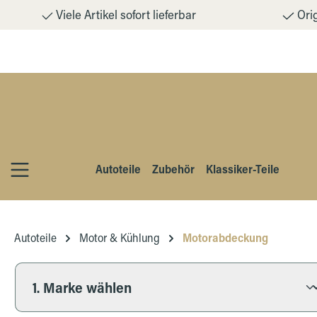
Viele Artikel sofort lieferbar
Orig
m Hauptinhalt springen
Zur Suche springen
Zur Hauptnavigation springen
Autoteile
Zubehör
Klassiker-Teile
Autoteile
Motor & Kühlung
Motorabdeckung