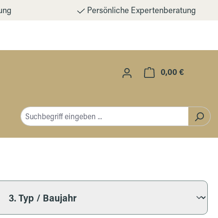
ung
Persönliche Expertenberatung
0,00 €
Warenkorb