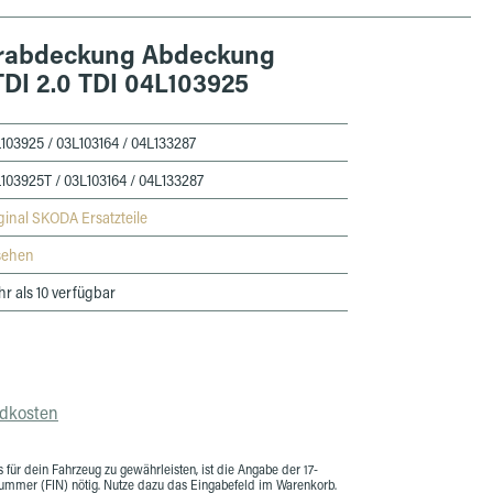
rabdeckung Abdeckung
 TDI 2.0 TDI 04L103925
103925 / 03L103164 / 04L133287
103925T / 03L103164 / 04L133287
ginal SKODA Ersatzteile
sehen
r als 10 verfügbar
ndkosten
 für dein Fahrzeug zu gewährleisten, ist die Angabe der 17-
snummer (FIN) nötig. Nutze dazu das Eingabefeld im Warenkorb.