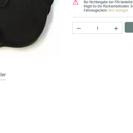
⚠
Bei Nichtangabe der FIN bestellst 
trägst du die Rücksendekosten. S
Fahrzeugschein:
Bild anzeigen
Produkt Anzahl: Gib
ler