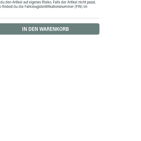
du den Artikel auf eigenes Risiko. Falls der Artikel nicht passt,
o findest du die Fahrzeugidentifikationsnummer (FIN) im
 den gewünschten Wert ein oder benutze die 
IN DEN WARENKORB