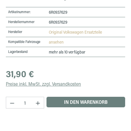
Artikelnummer:
6R0937629
Herstellernummer
6R0937629
Hersteller
Original Volkswagen Ersatzteile
Kompatible Fahrzeuge
ansehen
Lagerbestand
mehr als 10 verfügbar
Regulärer Preis:
31,90 €
Preise inkl. MwSt. zzgl. Versandkosten
Produkt Anzahl: Gib den gewünschten Wert ein 
IN DEN WARENKORB