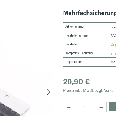
Mehrfachsicherun
Artikelnummer:
3C
Herstellernummer
3C
Hersteller
Ori
Kompatible Fahrzeuge
an
Lagerbestand
meh
Regulärer Preis:
20,90 €
Preise inkl. MwSt. zzgl. Versa
Produkt Anzahl: Gib