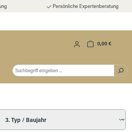
ung
Persönliche Expertenberatung
0,00 €
Warenkorb