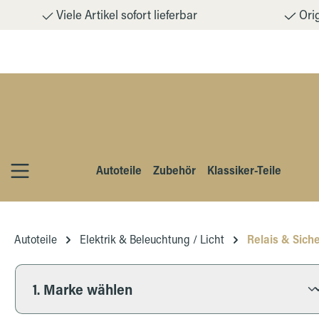
Viele Artikel sofort lieferbar
Orig
m Hauptinhalt springen
Zur Suche springen
Zur Hauptnavigation springen
Autoteile
Zubehör
Klassiker-Teile
Autoteile
Elektrik & Beleuchtung / Licht
Relais & Sich