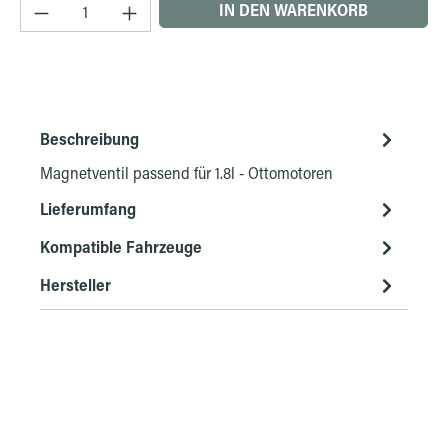
Produkt Anzahl: Gib den gewünschten Wert ein 
IN DEN WARENKORB
Beschreibung
Magnetventil passend für 1.8l - Ottomotoren
Lieferumfang
Kompatible Fahrzeuge
Hersteller