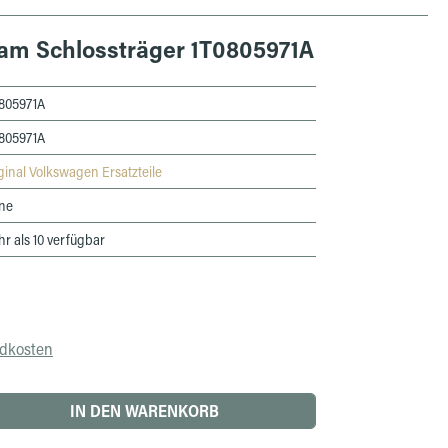
 am Schlossträger 1T0805971A
805971A
805971A
ginal Volkswagen Ersatzteile
ne
r als 10 verfügbar
ndkosten
 den gewünschten Wert ein oder benutze die 
IN DEN WARENKORB