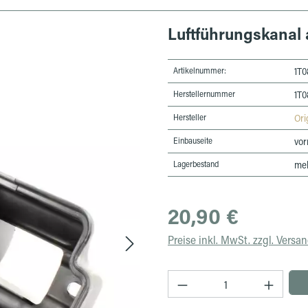
Luftführungskanal
Artikelnummer:
1T0
Herstellernummer
1T0
Hersteller
Ori
Einbauseite
vor
Lagerbestand
meh
Regulärer Preis:
20,90 €
Preise inkl. MwSt. zzgl. Versa
Produkt Anzahl: Gib