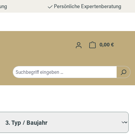
ung
Persönliche Expertenberatung
0,00 €
Warenkorb