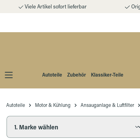
Viele Artikel sofort lieferbar
Orig
m Hauptinhalt springen
Zur Suche springen
Zur Hauptnavigation springen
Autoteile
Zubehör
Klassiker-Teile
Autoteile
Motor & Kühlung
Ansauganlage & Luftfilter