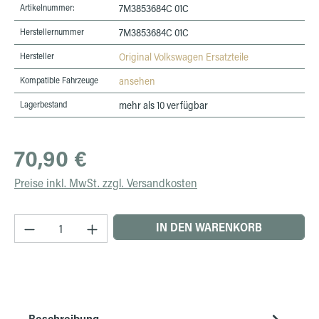
Artikelnummer:
7M3853684C 01C
Herstellernummer
7M3853684C 01C
Hersteller
Original Volkswagen Ersatzteile
Kompatible Fahrzeuge
ansehen
Lagerbestand
mehr als 10 verfügbar
Regulärer Preis:
70,90 €
Preise inkl. MwSt. zzgl. Versandkosten
Produkt Anzahl: Gib den gewünschten Wert ein 
IN DEN WARENKORB
Beschreibung