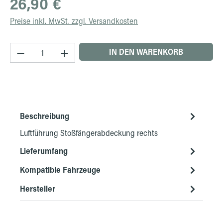
26,90 €
Preise inkl. MwSt. zzgl. Versandkosten
Produkt Anzahl: Gib den gewünschten Wert ein 
IN DEN WARENKORB
Beschreibung
Luftführung Stoßfängerabdeckung rechts
Lieferumfang
Kompatible Fahrzeuge
Hersteller