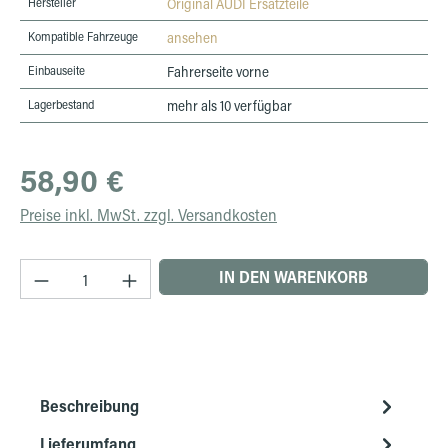
Hersteller
Original AUDI Ersatzteile
Kompatible Fahrzeuge
ansehen
Einbauseite
Fahrerseite vorne
Lagerbestand
mehr als 10 verfügbar
Regulärer Preis:
58,90 €
Preise inkl. MwSt. zzgl. Versandkosten
Produkt Anzahl: Gib den gewünschten Wert ein 
IN DEN WARENKORB
Beschreibung
Lieferumfang