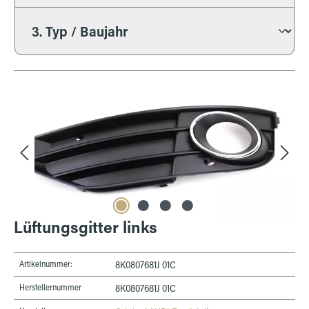
Bildergalerie überspringen
Lüftungsgitter links
Artikelnummer:
8K0807681J 01C
Herstellernummer
8K0807681J 01C