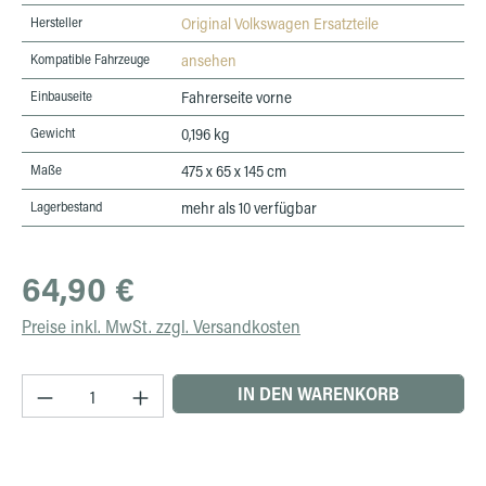
Hersteller
Original Volkswagen Ersatzteile
Kompatible Fahrzeuge
ansehen
Einbauseite
Fahrerseite vorne
Gewicht
0,196 kg
Maße
475 x 65 x 145 cm
Lagerbestand
mehr als 10 verfügbar
Regulärer Preis:
64,90 €
Preise inkl. MwSt. zzgl. Versandkosten
Produkt Anzahl: Gib den gewünschten Wert ein 
IN DEN WARENKORB