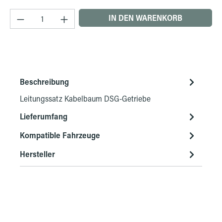
Produkt Anzahl: Gib den gewünschten Wert ein 
IN DEN WARENKORB
Beschreibung
Leitungssatz Kabelbaum DSG-Getriebe
Lieferumfang
Kompatible Fahrzeuge
Hersteller