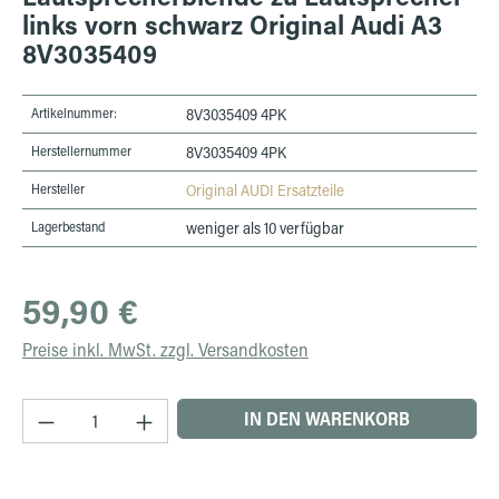
links vorn schwarz Original Audi A3
8V3035409
Artikelnummer:
8V3035409 4PK
Herstellernummer
8V3035409 4PK
Hersteller
Original AUDI Ersatzteile
Lagerbestand
weniger als 10 verfügbar
Regulärer Preis:
59,90 €
Preise inkl. MwSt. zzgl. Versandkosten
Produkt Anzahl: Gib den gewünschten Wert ein 
IN DEN WARENKORB