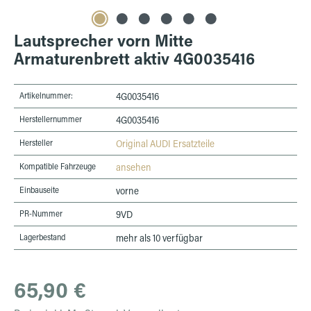
Lautsprecher vorn Mitte
Armaturenbrett aktiv 4G0035416
Artikelnummer:
4G0035416
Herstellernummer
4G0035416
Hersteller
Original AUDI Ersatzteile
Kompatible Fahrzeuge
ansehen
Einbauseite
vorne
PR-Nummer
9VD
Lagerbestand
mehr als 10 verfügbar
Regulärer Preis:
65,90 €