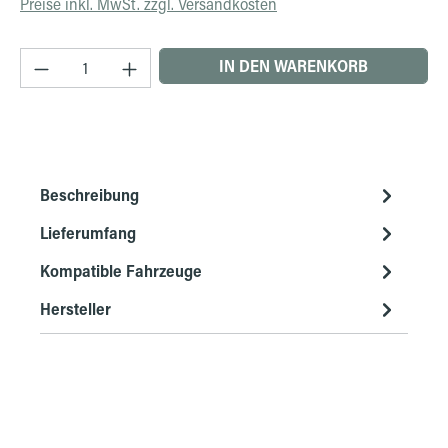
Preise inkl. MwSt. zzgl. Versandkosten
Produkt Anzahl: Gib den gewünschten Wert ein 
IN DEN WARENKORB
Beschreibung
Lieferumfang
Kompatible Fahrzeuge
Hersteller