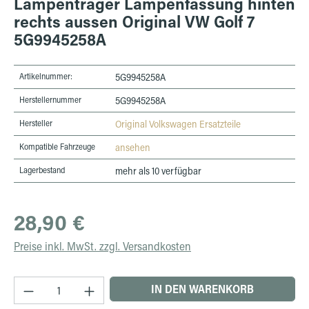
Lampenträger Lampenfassung hinten
rechts aussen Original VW Golf 7
5G9945258A
Artikelnummer:
5G9945258A
Herstellernummer
5G9945258A
Hersteller
Original Volkswagen Ersatzteile
Kompatible Fahrzeuge
ansehen
Lagerbestand
mehr als 10 verfügbar
Regulärer Preis:
28,90 €
Preise inkl. MwSt. zzgl. Versandkosten
Produkt Anzahl: Gib den gewünschten Wert ein 
IN DEN WARENKORB