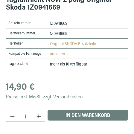
Skoda 1Z0941669
Artikelnummer:
1Z0941669
Herstellernummer
1Z0941669
Hersteller
Original SKODA Ersatzteile
Kompatible Fahrzeuge
ansehen
Lagerbestand
mehr als 10 verfügbar
Regulärer Preis:
14,90 €
Preise inkl. MwSt. zzgl. Versandkosten
Produkt Anzahl: Gib den gewünschten Wert ein 
IN DEN WARENKORB