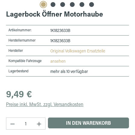
Lagerbock Öffner Motorhaube
Artikelnummer:
1K1823633B
Herstellernummer
1K1823633B
Hersteller
Original Volkswagen Ersatzteile
Kompatible Fahrzeuge
ansehen
Lagerbestand
mehr als 10 verfügbar
Regulärer Preis:
9,49 €
Preise inkl. MwSt. zzgl. Versandkosten
Produkt Anzahl: Gib den gewünschten Wert ein 
IN DEN WARENKORB