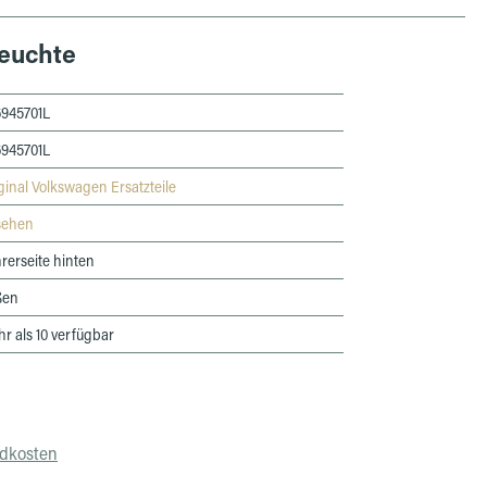
euchte
945701L
945701L
ginal Volkswagen Ersatzteile
sehen
rerseite hinten
ßen
r als 10 verfügbar
ndkosten