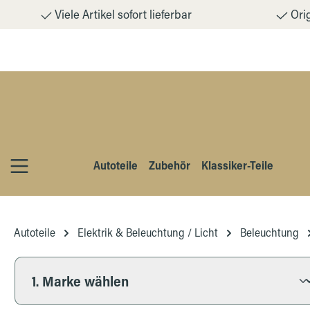
Viele Artikel sofort lieferbar
Orig
m Hauptinhalt springen
Zur Suche springen
Zur Hauptnavigation springen
Autoteile
Zubehör
Klassiker-Teile
Autoteile
Elektrik & Beleuchtung / Licht
Beleuchtung