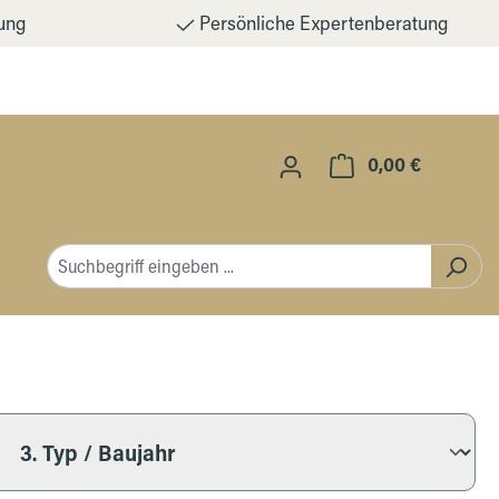
ung
Persönliche Expertenberatung
0,00 €
Warenkorb