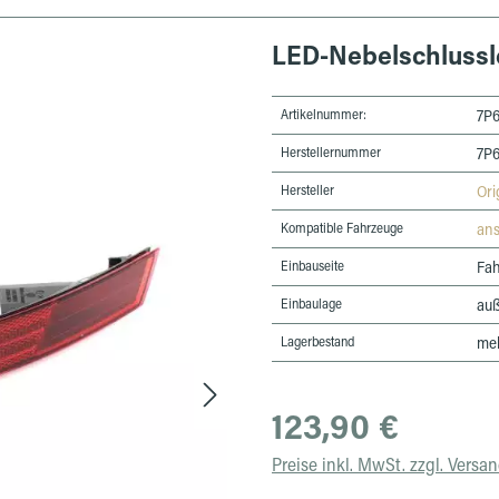
LED-Nebelschlussl
Artikelnummer:
7P6
Herstellernummer
7P6
Hersteller
Ori
Kompatible Fahrzeuge
an
Einbauseite
Fah
Einbaulage
au
Lagerbestand
meh
Regulärer Preis:
123,90 €
Preise inkl. MwSt. zzgl. Versa