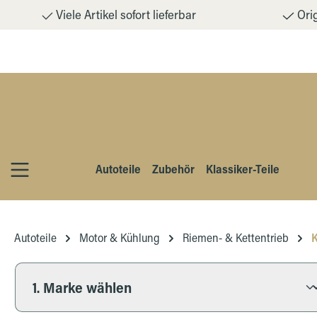
Viele Artikel sofort lieferbar
Orig
m Hauptinhalt springen
Zur Suche springen
Zur Hauptnavigation springen
Autoteile
Zubehör
Klassiker-Teile
Autoteile
Motor & Kühlung
Riemen- & Kettentrieb
K