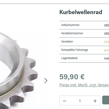
Kurbelwellenrad
Artikelnummer:
06
Herstellernummer
06
Hersteller
Ori
Kompatible Fahrzeuge
an
Lagerbestand
meh
Regulärer Preis:
59,90 €
Preise inkl. MwSt. zzgl. Versa
Produkt Anzahl: Gib