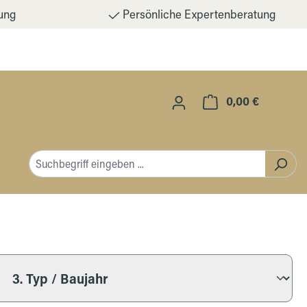
ung
Persönliche Expertenberatung
0,00 €
Warenkorb