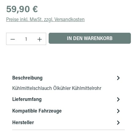
Regulärer Preis:
59,90 €
Preise inkl. MwSt. zzgl. Versandkosten
Produkt Anzahl: Gib den gewünschten Wert ein 
IN DEN WARENKORB
Beschreibung
Kühlmittelschlauch Ölkühler Kühlmittelrohr
Lieferumfang
Kompatible Fahrzeuge
Hersteller