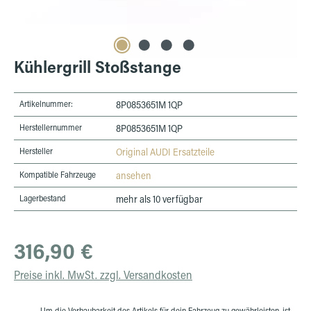
Kühlergrill Stoßstange
Artikelnummer:
8P0853651M 1QP
Herstellernummer
8P0853651M 1QP
Hersteller
Original AUDI Ersatzteile
Kompatible Fahrzeuge
ansehen
Lagerbestand
mehr als 10 verfügbar
Regulärer Preis:
316,90 €
Preise inkl. MwSt. zzgl. Versandkosten
Um die Verbaubarkeit des Artikels für dein Fahrzeug zu gewährleisten, ist