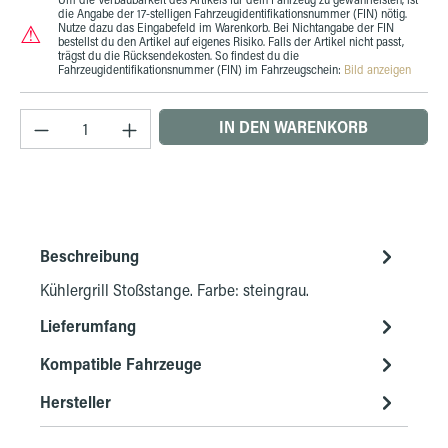
die Angabe der 17-stelligen Fahrzeugidentifikationsnummer (FIN) nötig.
⚠
Nutze dazu das Eingabefeld im Warenkorb. Bei Nichtangabe der FIN
bestellst du den Artikel auf eigenes Risiko. Falls der Artikel nicht passt,
trägst du die Rücksendekosten. So findest du die
Fahrzeugidentifikationsnummer (FIN) im Fahrzeugschein:
Bild anzeigen
Produkt Anzahl: Gib den gewünschten Wert ein 
IN DEN WARENKORB
Beschreibung
Kühlergrill Stoßstange. Farbe: steingrau.
Lieferumfang
Kompatible Fahrzeuge
Hersteller