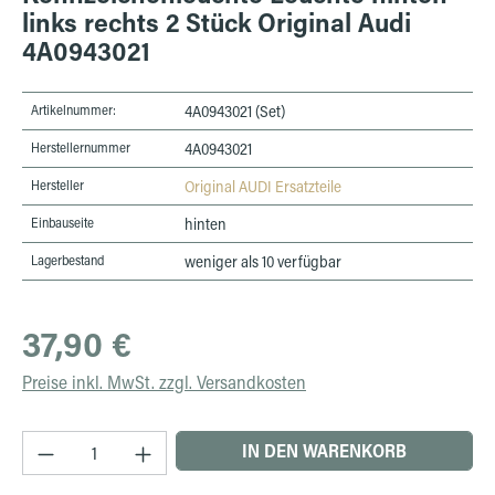
links rechts 2 Stück Original Audi
4A0943021
Artikelnummer:
4A0943021 (Set)
Herstellernummer
4A0943021
Hersteller
Original AUDI Ersatzteile
Einbauseite
hinten
Lagerbestand
weniger als 10 verfügbar
Regulärer Preis:
37,90 €
Preise inkl. MwSt. zzgl. Versandkosten
Produkt Anzahl: Gib den gewünschten Wert ein 
IN DEN WARENKORB