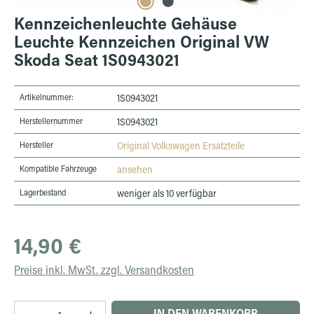
Kennzeichenleuchte Gehäuse
Leuchte Kennzeichen Original VW
Skoda Seat 1S0943021
Artikelnummer:
1S0943021
Herstellernummer
1S0943021
Hersteller
Original Volkswagen Ersatzteile
Kompatible Fahrzeuge
ansehen
Lagerbestand
weniger als 10 verfügbar
Regulärer Preis:
14,90 €
Preise inkl. MwSt. zzgl. Versandkosten
Produkt Anzahl: Gib den gewünschten Wert ein 
IN DEN WARENKORB