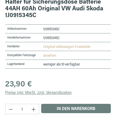
Halter für Sicherungsdose Batterie
44AH 60Ah Original VW Audi Skoda
1J0915345C
Artikelnummer:
1J0915345C
Herstellernummer
1J0915345C
Hersteller
Original Volkswagen Ersatzteile
Kompatible Fahrzeuge
ansehen
Lagerbestand
weniger als 10 verfügbar
Regulärer Preis:
23,90 €
Preise inkl. MwSt. zzgl. Versandkosten
Produkt Anzahl: Gib den gewünschten Wert ein 
IN DEN WARENKORB