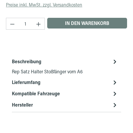
Preise inkl. MwSt. zzgl. Versandkosten
Produkt Anzahl: Gib den gewünschten Wert ein 
IN DEN WARENKORB
Beschreibung
Rep Satz Halter Stoßfänger vorn A6
Lieferumfang
Kompatible Fahrzeuge
Hersteller