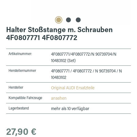
Halter Stoßstange m. Schrauben
4F0807771 4F0807772
Artikelnummer:
4F0807771/4F0807772/N 90739704/N
10483102 (Set)
Herstellernummer
4F0807771 / 4F0807772 / N 90739704 / N
10483102
Hersteller
Original AUDI Ersatzteile
Kompatible Fahrzeuge
ansehen
Lagerbestand
mehr als 10 verfügbar
Regulärer Preis:
27,90 €