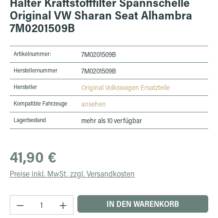
Halter Kraftstofffilter Spannschelle
Original VW Sharan Seat Alhambra
7M0201509B
Artikelnummer:
7M0201509B
Herstellernummer
7M0201509B
Hersteller
Original Volkswagen Ersatzteile
Kompatible Fahrzeuge
ansehen
Lagerbestand
mehr als 10 verfügbar
Regulärer Preis:
41,90 €
Preise inkl. MwSt. zzgl. Versandkosten
Produkt Anzahl: Gib den gewünschten Wert ein 
IN DEN WARENKORB