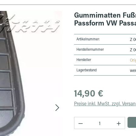
Gummimatten Fuß
Passform VW Passa
Artikelnummer:
Z 0
Herstellernummer
Z 0
Hersteller
Ori
Lagerbestand
wen
Regulärer Preis:
14,90 €
Preise inkl. MwSt. zzgl. Versa
Produkt Anzahl: Gib