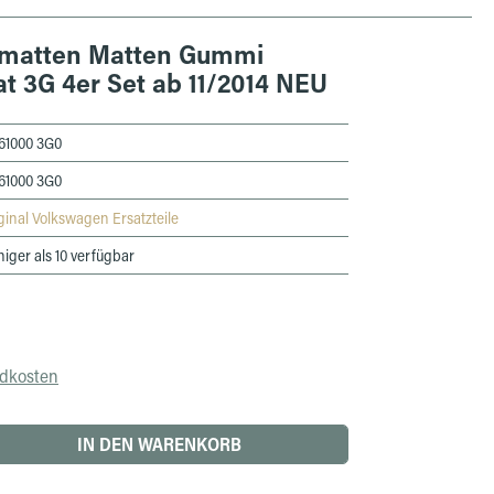
matten Matten Gummi
t 3G 4er Set ab 11/2014 NEU
61000 3G0
61000 3G0
ginal Volkswagen Ersatzteile
iger als 10 verfügbar
ndkosten
 den gewünschten Wert ein oder benutze die 
IN DEN WARENKORB