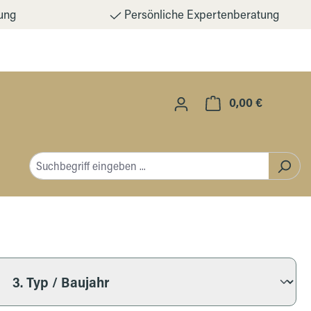
ung
Persönliche Expertenberatung
0,00 €
Warenkorb