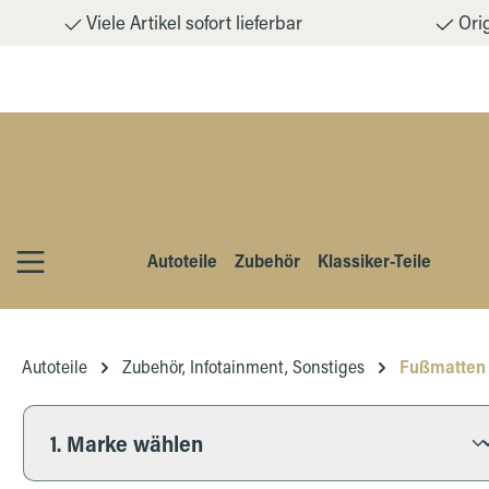
Viele Artikel sofort lieferbar
Orig
m Hauptinhalt springen
Zur Suche springen
Zur Hauptnavigation springen
Autoteile
Zubehör
Klassiker-Teile
Autoteile
Zubehör, Infotainment, Sonstiges
Fußmatten