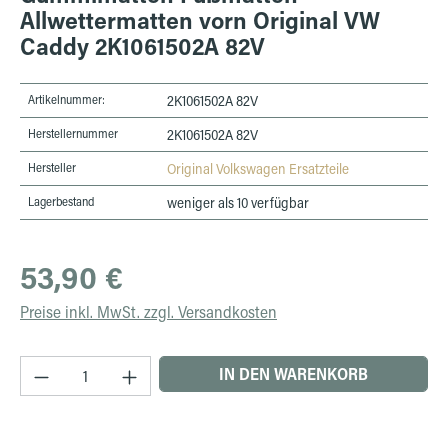
Allwettermatten vorn Original VW
Caddy 2K1061502A 82V
Artikelnummer:
2K1061502A 82V
Herstellernummer
2K1061502A 82V
Hersteller
Original Volkswagen Ersatzteile
Lagerbestand
weniger als 10 verfügbar
Regulärer Preis:
53,90 €
Preise inkl. MwSt. zzgl. Versandkosten
Produkt Anzahl: Gib den gewünschten Wert ein 
IN DEN WARENKORB