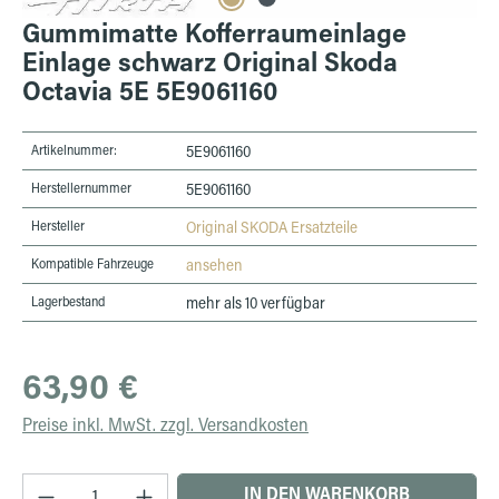
Gummimatte Kofferraumeinlage
Einlage schwarz Original Skoda
Octavia 5E 5E9061160
Artikelnummer:
5E9061160
Herstellernummer
5E9061160
Hersteller
Original SKODA Ersatzteile
Kompatible Fahrzeuge
ansehen
Lagerbestand
mehr als 10 verfügbar
Regulärer Preis:
63,90 €
Preise inkl. MwSt. zzgl. Versandkosten
Produkt Anzahl: Gib den gewünschten Wert ein 
IN DEN WARENKORB