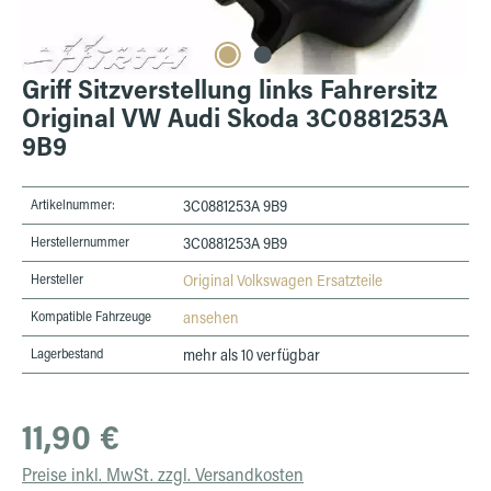
Griff Sitzverstellung links Fahrersitz
Original VW Audi Skoda 3C0881253A
9B9
Artikelnummer:
3C0881253A 9B9
Herstellernummer
3C0881253A 9B9
Hersteller
Original Volkswagen Ersatzteile
Kompatible Fahrzeuge
ansehen
Lagerbestand
mehr als 10 verfügbar
Regulärer Preis:
11,90 €
Preise inkl. MwSt. zzgl. Versandkosten