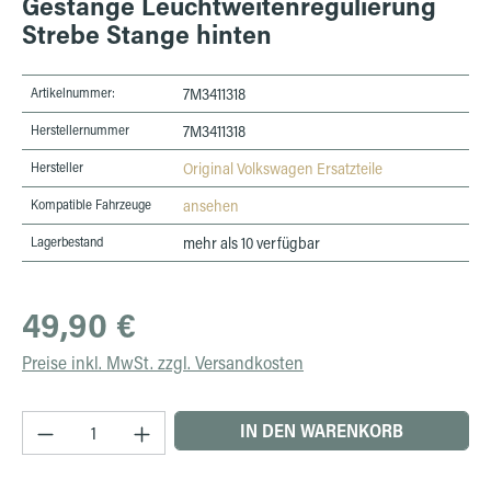
Gestänge Leuchtweitenregulierung
Strebe Stange hinten
Artikelnummer:
7M3411318
Herstellernummer
7M3411318
Hersteller
Original Volkswagen Ersatzteile
Kompatible Fahrzeuge
ansehen
Lagerbestand
mehr als 10 verfügbar
Regulärer Preis:
49,90 €
Preise inkl. MwSt. zzgl. Versandkosten
Produkt Anzahl: Gib den gewünschten Wert ein 
IN DEN WARENKORB