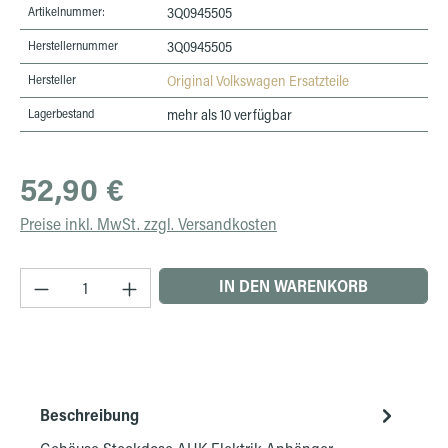
Artikelnummer:
3Q0945505
Herstellernummer
3Q0945505
Hersteller
Original Volkswagen Ersatzteile
Lagerbestand
mehr als 10 verfügbar
Regulärer Preis:
52,90 €
Preise inkl. MwSt. zzgl. Versandkosten
Produkt Anzahl: Gib den gewünschten Wert ein 
IN DEN WARENKORB
Beschreibung