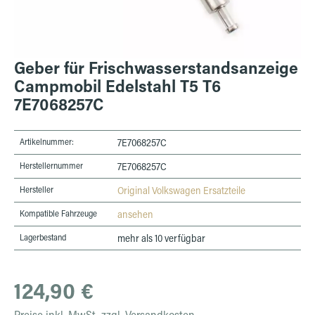
Geber für Frischwasserstandsanzeige
Campmobil Edelstahl T5 T6
7E7068257C
Artikelnummer:
7E7068257C
Herstellernummer
7E7068257C
Hersteller
Original Volkswagen Ersatzteile
Kompatible Fahrzeuge
ansehen
Lagerbestand
mehr als 10 verfügbar
Regulärer Preis:
124,90 €
Preise inkl. MwSt. zzgl. Versandkosten