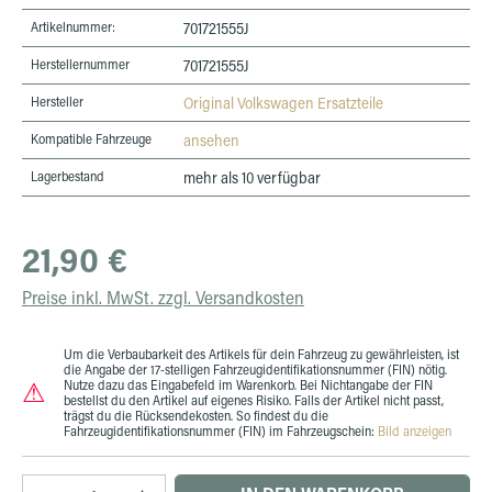
Artikelnummer:
701721555J
Herstellernummer
701721555J
Hersteller
Original Volkswagen Ersatzteile
Kompatible Fahrzeuge
ansehen
Lagerbestand
mehr als 10 verfügbar
Regulärer Preis:
21,90 €
Preise inkl. MwSt. zzgl. Versandkosten
Um die Verbaubarkeit des Artikels für dein Fahrzeug zu gewährleisten, ist
die Angabe der 17-stelligen Fahrzeugidentifikationsnummer (FIN) nötig.
⚠
Nutze dazu das Eingabefeld im Warenkorb. Bei Nichtangabe der FIN
bestellst du den Artikel auf eigenes Risiko. Falls der Artikel nicht passt,
trägst du die Rücksendekosten. So findest du die
Fahrzeugidentifikationsnummer (FIN) im Fahrzeugschein:
Bild anzeigen
Produkt Anzahl: Gib den gewünschten Wert ein 