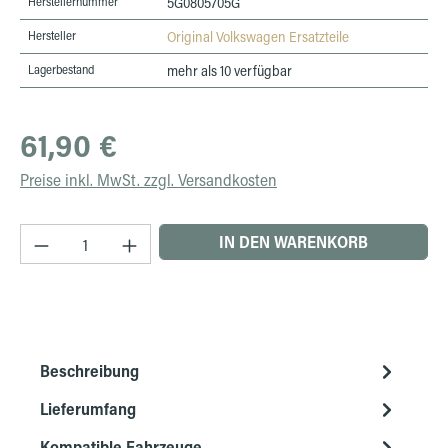
Herstellernummer
5G0805705G
Hersteller
Original Volkswagen Ersatzteile
Lagerbestand
mehr als 10 verfügbar
Regulärer Preis:
61,90 €
Preise inkl. MwSt. zzgl. Versandkosten
Produkt Anzahl: Gib den gewünschten Wert ein 
IN DEN WARENKORB
Beschreibung
Lieferumfang
Kompatible Fahrzeuge