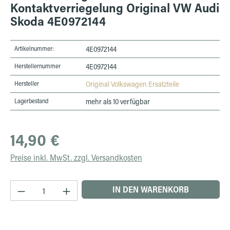
Kontaktverriegelung Original VW Audi
Skoda 4E0972144
Artikelnummer:
4E0972144
Herstellernummer
4E0972144
Hersteller
Original Volkswagen Ersatzteile
Lagerbestand
mehr als 10 verfügbar
Regulärer Preis:
14,90 €
Preise inkl. MwSt. zzgl. Versandkosten
Produkt Anzahl: Gib den gewünschten Wert ein 
IN DEN WARENKORB