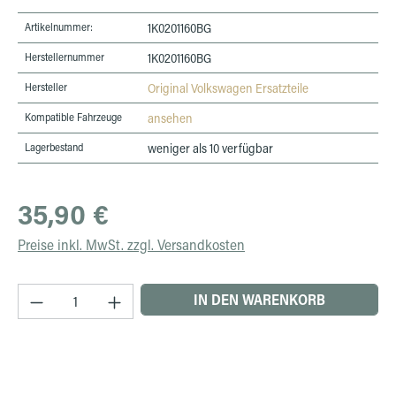
Artikelnummer:
1K0201160BG
Herstellernummer
1K0201160BG
Hersteller
Original Volkswagen Ersatzteile
Kompatible Fahrzeuge
ansehen
Lagerbestand
weniger als 10 verfügbar
Regulärer Preis:
35,90 €
Preise inkl. MwSt. zzgl. Versandkosten
Produkt Anzahl: Gib den gewünschten Wert ein 
IN DEN WARENKORB