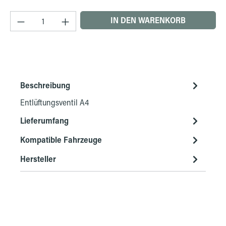
Produkt Anzahl: Gib den gewünschten Wert ein 
IN DEN WARENKORB
Beschreibung
Entlüftungsventil A4
Lieferumfang
Kompatible Fahrzeuge
Hersteller