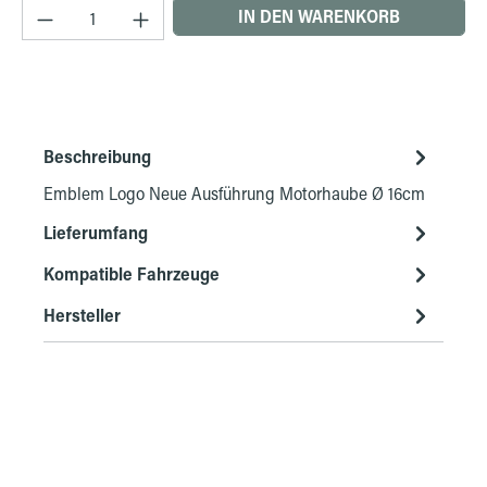
Produkt Anzahl: Gib den gewünschten Wert ein 
IN DEN WARENKORB
Beschreibung
Emblem Logo Neue Ausführung Motorhaube Ø 16cm
Lieferumfang
Kompatible Fahrzeuge
Hersteller