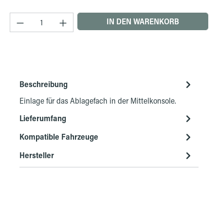
Produkt Anzahl: Gib den gewünschten Wert ein 
IN DEN WARENKORB
Beschreibung
Einlage für das Ablagefach in der Mittelkonsole.
Lieferumfang
Kompatible Fahrzeuge
Hersteller