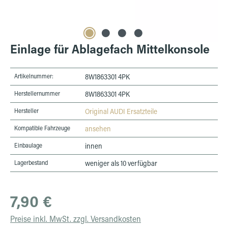
Einlage für Ablagefach Mittelkonsole
Artikelnummer:
8W1863301 4PK
Herstellernummer
8W1863301 4PK
Hersteller
Original AUDI Ersatzteile
Kompatible Fahrzeuge
ansehen
Einbaulage
innen
Lagerbestand
weniger als 10 verfügbar
Regulärer Preis:
7,90 €
Preise inkl. MwSt. zzgl. Versandkosten