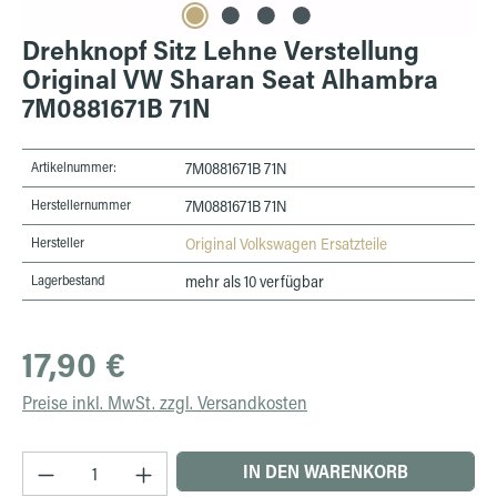
Drehknopf Sitz Lehne Verstellung
Original VW Sharan Seat Alhambra
7M0881671B 71N
Artikelnummer:
7M0881671B 71N
Herstellernummer
7M0881671B 71N
Hersteller
Original Volkswagen Ersatzteile
Lagerbestand
mehr als 10 verfügbar
Regulärer Preis:
17,90 €
Preise inkl. MwSt. zzgl. Versandkosten
Produkt Anzahl: Gib den gewünschten Wert ein 
IN DEN WARENKORB