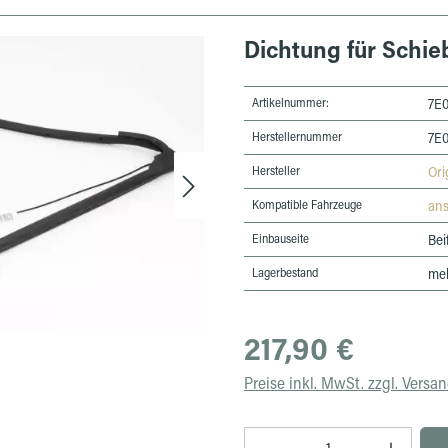
Dichtung für Schieb
Artikelnummer:
7E
Herstellernummer
7E
Hersteller
Ori
Kompatible Fahrzeuge
an
Einbauseite
Bei
Lagerbestand
meh
Regulärer Preis:
217,90 €
Preise inkl. MwSt. zzgl. Versa
Produkt Anzahl: Gib