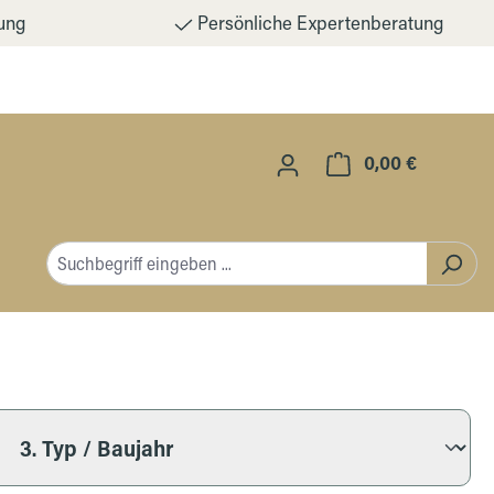
ung
Persönliche Expertenberatung
0,00 €
Warenkorb