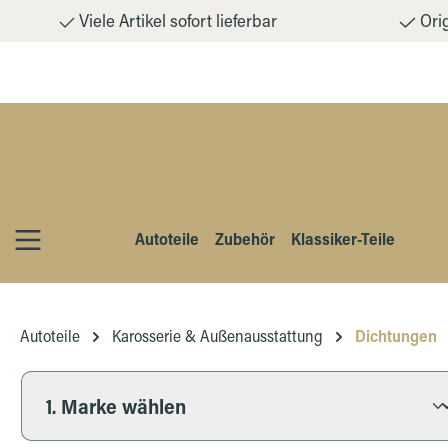
Viele Artikel sofort lieferbar
Orig
m Hauptinhalt springen
Zur Suche springen
Zur Hauptnavigation springen
Autoteile
Zubehör
Klassiker-Teile
Autoteile
Karosserie & Außenausstattung
Dichtungen