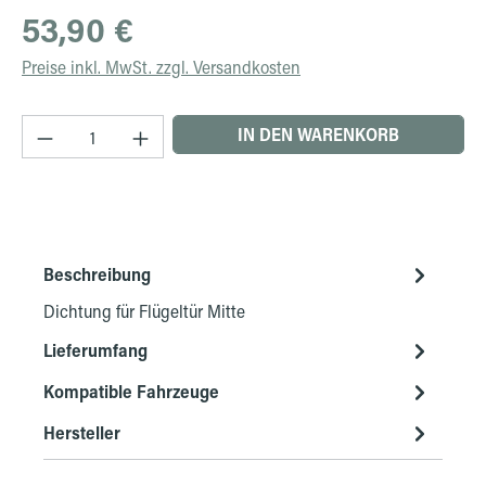
Regulärer Preis:
53,90 €
Preise inkl. MwSt. zzgl. Versandkosten
Produkt Anzahl: Gib den gewünschten Wert ein 
IN DEN WARENKORB
Beschreibung
Dichtung für Flügeltür Mitte
Lieferumfang
Kompatible Fahrzeuge
Hersteller