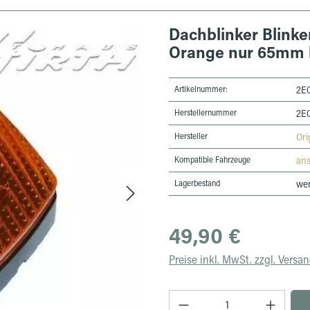
Dachblinker Blinke
Orange nur 65mm 
Artikelnummer:
2E
Herstellernummer
2E
Hersteller
Ori
Kompatible Fahrzeuge
an
Lagerbestand
wen
Regulärer Preis:
49,90 €
Preise inkl. MwSt. zzgl. Versa
Produkt Anzahl: Gib