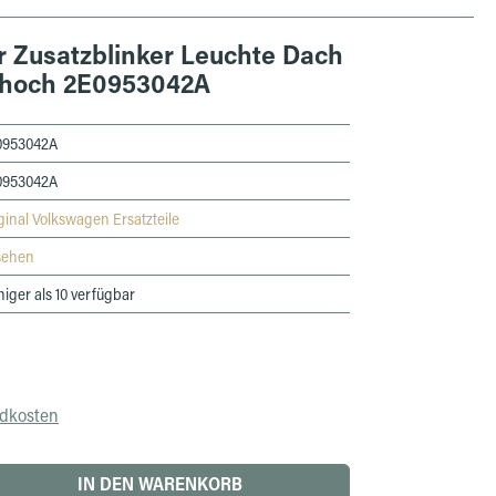
r Zusatzblinker Leuchte Dach
hoch 2E0953042A
0953042A
0953042A
ginal Volkswagen Ersatzteile
sehen
iger als 10 verfügbar
ndkosten
 den gewünschten Wert ein oder benutze die 
IN DEN WARENKORB