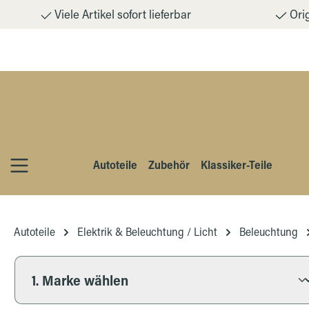
Viele Artikel sofort lieferbar
Orig
m Hauptinhalt springen
Zur Suche springen
Zur Hauptnavigation springen
Autoteile
Zubehör
Klassiker-Teile
Autoteile
Elektrik & Beleuchtung / Licht
Beleuchtung