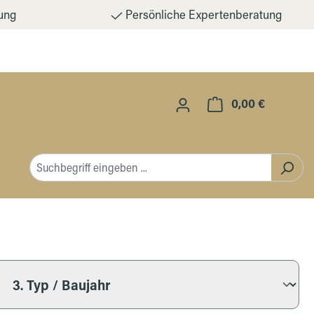
ung
Persönliche Expertenberatung
0,00 €
Warenkorb