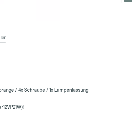
ler
or orange / 4x Schraube / 1x Lampenfassung
lar12VP21W)!