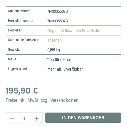
Artikelnummer:
7N0035507B
Herstellernummer
7N0035507B
Hersteller
Original Volkswagen Ersatzteile
Kompatible Fahrzeuge
ansehen
Gewicht
0,155 kg
Maße
110 x 85 x 90 cm
Lagerbestand
mehr als 10 verfügbar
Regulärer Preis:
195,90 €
Preise inkl. MwSt. zzgl. Versandkosten
Produkt Anzahl: Gib den gewünschten Wert ein 
IN DEN WARENKORB