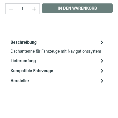
Produkt Anzahl: Gib den gewünschten Wert ein 
IN DEN WARENKORB
Beschreibung
Dachantenne für Fahrzeuge mit Navigationssystem
Lieferumfang
Kompatible Fahrzeuge
Hersteller