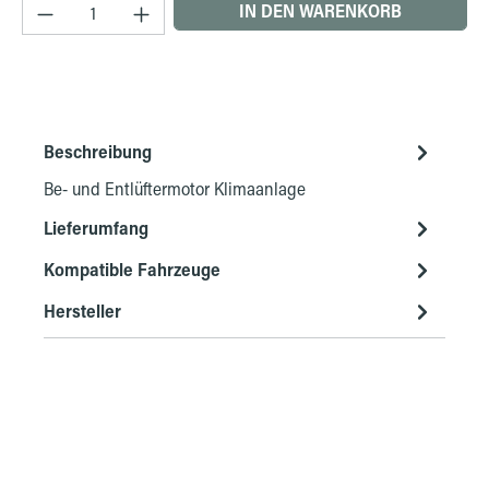
Produkt Anzahl: Gib den gewünschten Wert ein 
IN DEN WARENKORB
Beschreibung
Be- und Entlüftermotor Klimaanlage
Lieferumfang
Kompatible Fahrzeuge
Hersteller