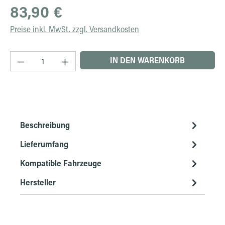
Regulärer Preis:
83,90 €
Preise inkl. MwSt. zzgl. Versandkosten
Produkt Anzahl: Gib den gewünschten Wert ein 
IN DEN WARENKORB
Beschreibung
Lieferumfang
Kompatible Fahrzeuge
Hersteller