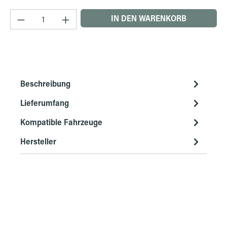
Produkt Anzahl: Gib den gewünschten Wert ein 
IN DEN WARENKORB
Beschreibung
Lieferumfang
Kompatible Fahrzeuge
Hersteller