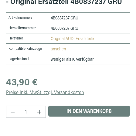
- Original Ersatzteil 4B0837237 GRU
Artikelnummer:
4B0837237 GRU
Herstellernummer
4B0837237 GRU
Hersteller
Original AUDI Ersatzteile
Kompatible Fahrzeuge
ansehen
Lagerbestand
weniger als 10 verfügbar
Regulärer Preis:
43,90 €
Preise inkl. MwSt. zzgl. Versandkosten
Produkt Anzahl: Gib den gewünschten Wert ein 
IN DEN WARENKORB