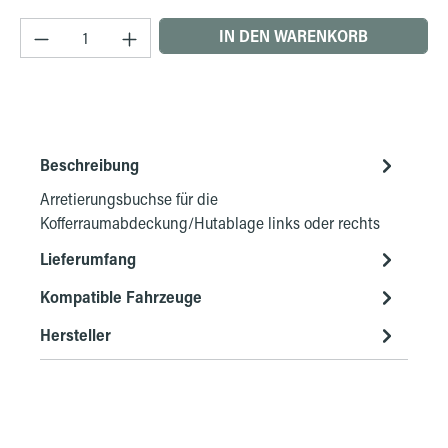
Produkt Anzahl: Gib den gewünschten Wert ein 
IN DEN WARENKORB
Beschreibung
Arretierungsbuchse für die
Kofferraumabdeckung/Hutablage links oder rechts
Lieferumfang
Kompatible Fahrzeuge
Hersteller