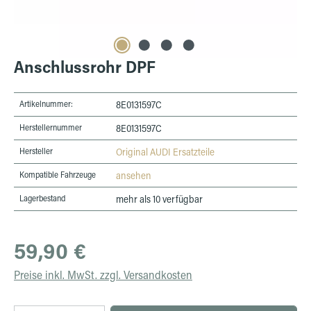
Anschlussrohr DPF
Artikelnummer:
8E0131597C
Herstellernummer
8E0131597C
Hersteller
Original AUDI Ersatzteile
Kompatible Fahrzeuge
ansehen
Lagerbestand
mehr als 10 verfügbar
Regulärer Preis:
59,90 €
Preise inkl. MwSt. zzgl. Versandkosten