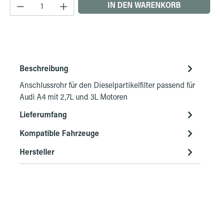
Produkt Anzahl: Gib den gewünschten Wert ein 
IN DEN WARENKORB
Beschreibung
Anschlussrohr für den Dieselpartikelfilter passend für
Audi A4 mit 2,7L und 3L Motoren
Lieferumfang
Kompatible Fahrzeuge
Hersteller